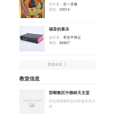
创作者：
合一灵修
播放：
23014
福音的喜乐
创作者：
李安平神父
播放：
82827
教堂信息
邯郸教区中柳林天主堂
河北省邯郸市丛台区滏东北大
街