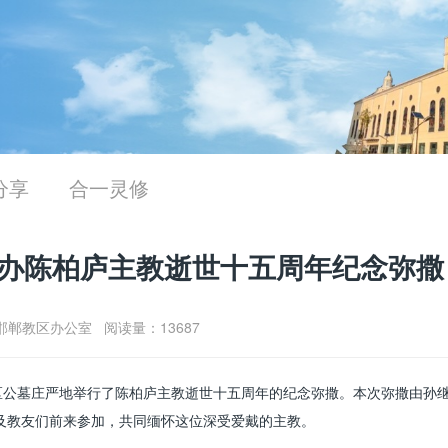
分享
合一灵修
重举办陈柏庐主教逝世十五周年纪念弥撒
05 邯郸教区办公室 阅读量：13687
庄教区公墓庄严地举行了陈柏庐主教逝世十五周年的纪念弥撒。本次弥撒由孙
及教友们前来参加，共同缅怀这位深受爱戴的主教。