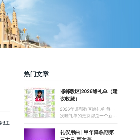
热门文章
邯郸教区|2026瞻礼单（建
议收藏）
2026年邯郸教区瞻礼单 每一
次瞻礼单的更换都是一个新的
礼仪年的开始。 礼仪年是天
继根主
主教会用以纪念耶稣救赎奥迹
礼仪用曲 | 甲年降临期第
的历法，以将临期第一主日开
三主日-贾文亮