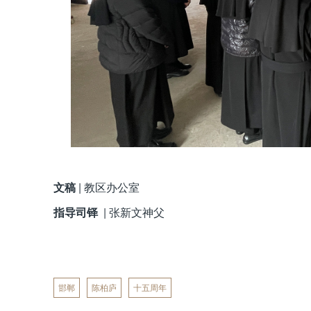
文稿
| 教区办公室
指导司铎
| 张新文神父
邯郸
陈柏庐
十五周年