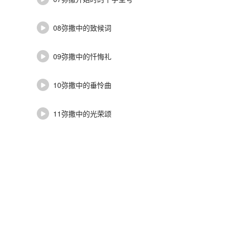
08弥撒中的致候词
09弥撒中的忏悔礼
10弥撒中的垂怜曲
11弥撒中的光荣颂