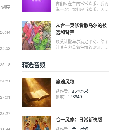
旬期、复活期，最后以常年期
你们应在主内常常欢乐，我再
结束。 通过不同节期循环庆
倒序
说一次：你们应当欢乐，因为
祝耶稣的降孕、诞生、受难、
主已临近了。
复活等重大事件，以强化信徒
的信仰。 礼仪年包括主日庆
从合一灵修看撒乌尔的被
祝、各类庆节（节日、庆日、
选和背弃
26:44
纪念日）以及常年期。
领受让撒乌尔满足平安，给予
让其有力量做生命的见证，但
25:52
在领受和给予失去平衡，没有
领受到天主的爱，心中充满了
精选音频
25:18
矛盾、害怕，认知上没有分辨
清楚天主要他做的事情，违抗
了天主的命令，失去了爱和真
24:51
旅途灵粮
理的合一
创作者：
厄林水泉
播放：
123640
27:01
22:27
合一灵修：日常祈祷版
创作者：
合一灵修
23:46