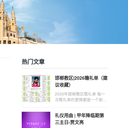
热门文章
邯郸教区|2026瞻礼单（建
议收藏）
2026年邯郸教区瞻礼单 每一
次瞻礼单的更换都是一个新的
礼仪年的开始。 礼仪年是天
主教会用以纪念耶稣救赎奥迹
礼仪用曲 | 甲年降临期第
的历法，以将临期第一主日开
三主日-贾文亮
始，历经将临期、圣诞期、四