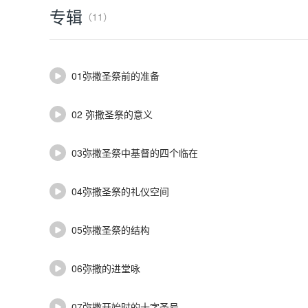
专辑
（11）
01弥撒圣祭前的准备
02 弥撒圣祭的意义
03弥撒圣祭中基督的四个临在
04弥撒圣祭的礼仪空间
05弥撒圣祭的结构
06弥撒的进堂咏
07弥撒开始时的十字圣号