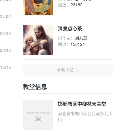
播放：
23182
24:02
清泉点心茶
23:46
创作者：
刘若瑟
播放：
150124
23:46
16:10
教堂信息
邯郸教区中柳林天主堂
河北省邯郸市丛台区滏东北大
街