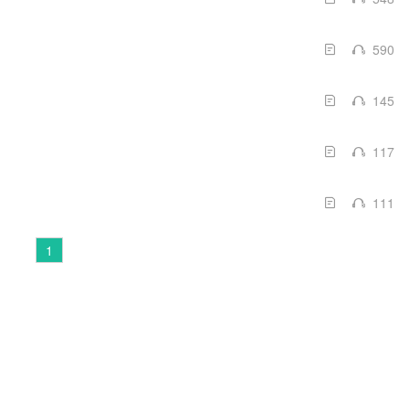
590
145
117
111
1