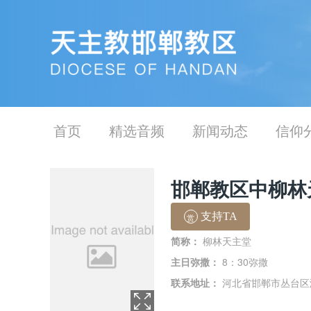
首页
精选音频
新闻动态
信仰
邯郸教区中柳林
支持TA
赏
简称：
柳林天主堂
主日弥撒：
8：30弥撒
联系地址：
河北省邯郸市丛台区