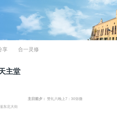
分享
合一灵修
天主堂
主日前夕：
赞礼六晚上7：30弥撒
滏东北大街