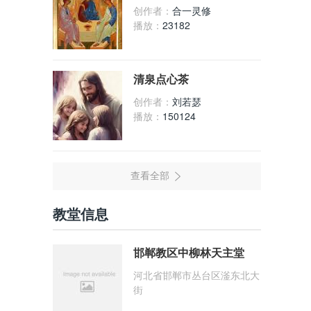
创作者：
合一灵修
播放：
23182
清泉点心茶
创作者：
刘若瑟
播放：
150124
教堂信息
邯郸教区中柳林天主堂
河北省邯郸市丛台区滏东北大
街