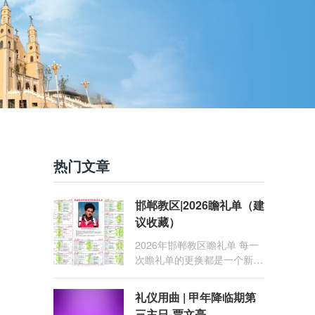
热门文章
邯郸教区|2026瞻礼单（建
议收藏）
2026年邯郸教区瞻礼单 每一
次瞻礼单的更换都是一个新的
礼仪年的开始。 礼仪年是天
主教会用以纪念耶稣救赎奥迹
礼仪用曲 | 甲年降临期第
的历法，以将临期第一主日开
三主日-贾文亮