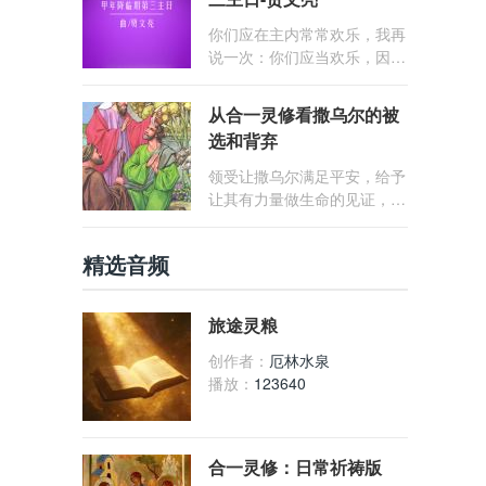
始，历经将临期、圣诞期、四
旬期、复活期，最后以常年期
你们应在主内常常欢乐，我再
结束。 通过不同节期循环庆
说一次：你们应当欢乐，因为
祝耶稣的降孕、诞生、受难、
主已临近了。
复活等重大事件，以强化信徒
从合一灵修看撒乌尔的被
的信仰。 礼仪年包括主日庆
选和背弃
祝、各类庆节（节日、庆日、
纪念日）以及常年期。
领受让撒乌尔满足平安，给予
让其有力量做生命的见证，但
在领受和给予失去平衡，没有
领受到天主的爱，心中充满了
精选音频
矛盾、害怕，认知上没有分辨
清楚天主要他做的事情，违抗
了天主的命令，失去了爱和真
旅途灵粮
理的合一
创作者：
厄林水泉
播放：
123640
合一灵修：日常祈祷版