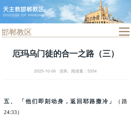
邯郸教区
首页
厄玛乌门徒的合一之路（三）
精选音频
新闻动态
2025-10-06 清风 阅读量：5354
信仰分享
合一灵修
五
、
「他们即
刻
动
身，返回耶路撒冷
」
（路
24:33）